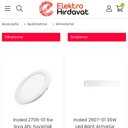
0
Anasayfa
>
Aydınlatma
>
Armatürler
Filtreleme
Sıralama
Inoled 2706-01 6w
Inoled 2907-01 36W
Sıva Altı Yuvarlak
Led Bant Armatür