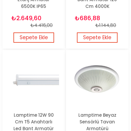
6500K IP65
Cm 4000K
₺2.649,60
₺686,88
₺4.416,00
₺1.144,80
Sepete Ekle
Sepete Ekle
Lamptime 12W 90
Lamptime Beyaz
Cm T5 Anahtarlı
Sensörlü Tavan
Led Bant Armatür
Armatürü