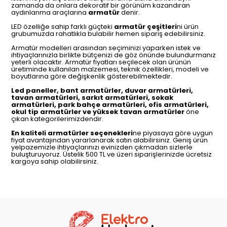
zamanda da onlara dekoratif bir görünüm kazandıran
aydınlanma araçlarına
armatür
denir.
LED özelliğe sahip farklı güçteki
armatür çeşitleri
ni ürün
grubumuzda rahatlıkla bulabilir hemen sipariş edebilirsiniz.
Armatür modelleri arasından seçiminizi yaparken istek ve
ihtiyaçlarınızla birlikte bütçenizi de göz önünde bulundurmanız
yeterli olacaktır. Armatür fiyatları seçilecek olan ürünün
üretiminde kullanılan malzemesi, teknik özellikleri, modeli ve
boyutlarına göre değişkenlik gösterebilmektedir.
Led paneller, bant armatürler, duvar armatürleri,
tavan armatürleri, sarkıt armatürleri, sokak
armatürleri, park bahçe armatürleri, ofis armatürleri,
okul tip armatürler ve yüksek tavan armatürler
öne
çıkan kategorilerimizdendir.
En kaliteli armatürler seçenekleri
ne piyasaya göre uygun
fiyat avantajından yararlanarak satın alabilirsiniz. Geniş ürün
yelpazemizle ihtiyaçlarınızı evinizden çıkmadan sizlerle
buluşturuyoruz. Üstelik 500 TL ve üzeri siparişlerinizde ücretsiz
kargoya sahip olabilirsiniz.