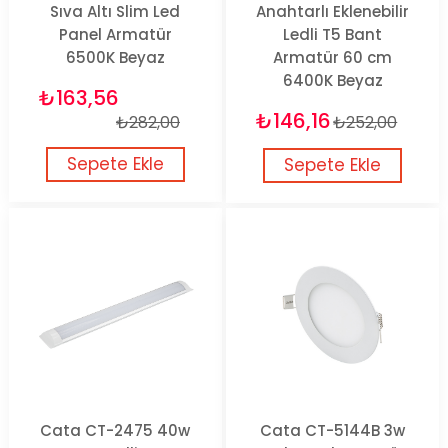
Sıva Altı Slim Led
Anahtarlı Eklenebilir
Panel Armatür
Ledli T5 Bant
6500K Beyaz
Armatür 60 cm
6400K Beyaz
₺163,56
₺146,16
₺282,00
₺252,00
Sepete Ekle
Sepete Ekle
Cata CT-2475 40w
Cata CT-5144B 3w