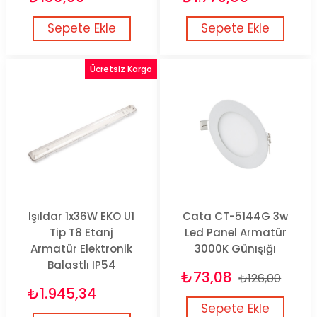
Sepete Ekle
Sepete Ekle
Ücretsiz Kargo
Işıldar 1x36W EKO U1
Cata CT-5144G 3w
Tip T8 Etanj
Led Panel Armatür
Armatür Elektronik
3000K Günışığı
Balastlı IP54
₺73,08
₺126,00
₺1.945,34
Sepete Ekle