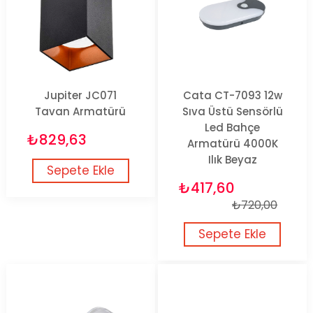
Jupiter JC071
Cata CT-7093 12w
Tavan Armatürü
Sıva Üstü Sensörlü
Led Bahçe
₺829,63
Armatürü 4000K
Ilık Beyaz
Sepete Ekle
₺417,60
₺720,00
Sepete Ekle