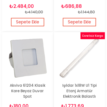
₺2.484,00
₺686,88
₺4.140,00
₺1.144,80
Sepete Ekle
Sepete Ekle
Ücretsiz Kargo
Akviva 61204 Klasik
Işıldar 1x18W U1 Tipi
Kare Beyaz Duvar
Etanj Armatür
Spot
Elektronik Balastlı
₺180,00
₺1.773,69