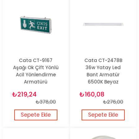
Cata CT-9167
Cata CT-2478B
Aşağı Ok Çift Yönlü
36w Yatay Led
Acil Yönlendirme
Bant Armatür
Armatürü
6500K Beyaz
₺219,24
₺160,08
₺378,00
₺276,00
Sepete Ekle
Sepete Ekle