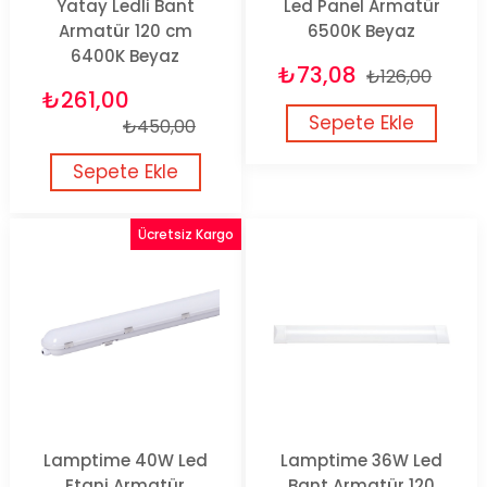
Yatay Ledli Bant
Led Panel Armatür
Armatür 120 cm
6500K Beyaz
6400K Beyaz
₺73,08
₺126,00
₺261,00
Sepete Ekle
₺450,00
Sepete Ekle
Ücretsiz Kargo
Lamptime 40W Led
Lamptime 36W Led
Etanj Armatür
Bant Armatür 120