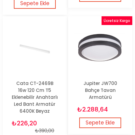
Sepete Ekle
Ücretsiz Kargo
Cata CT-2469B
Jupiter JW700
16w 120 Cm T5
Bahçe Tavan
Eklenebilir Anahtarlı
Armatürü
Led Bant Armatür
₺2.288,64
6400K Beyaz
₺226,20
Sepete Ekle
₺390,00