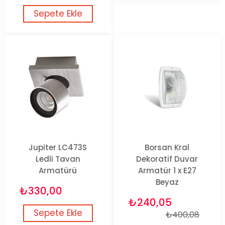
Sepete Ekle
Jupiter LC473S
Borsan Kral
Ledli Tavan
Dekoratif Duvar
Armatürü
Armatür 1 x E27
Beyaz
₺330,00
₺240,05
Sepete Ekle
₺400,08