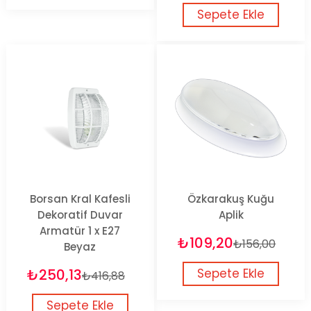
Sepete Ekle
Borsan Kral Kafesli
Özkarakuş Kuğu
Dekoratif Duvar
Aplik
Armatür 1 x E27
₺109,20
₺156,00
Beyaz
₺250,13
Sepete Ekle
₺416,88
Sepete Ekle