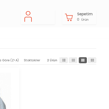
Sepetim
0
Ürün
a Göre (Z<A)
Stoktakiler
2 Ürün