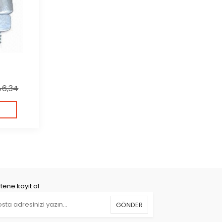
₺6,34
tene kayıt ol
GÖNDER