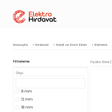
Anasayfa
>
Hırdavat
>
Halat ve Zincir Ekleri
>
Klemens
Filtreleme
Fiyata Göre (
Ölçü
8 mm
12 mm
18 mm