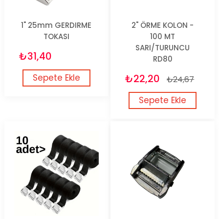
1" 25mm GERDIRME
2" ÖRME KOLON -
TOKASI
100 MT
SARI/TURUNCU
₺31,40
RD80
Sepete Ekle
₺22,20
₺24,67
Sepete Ekle