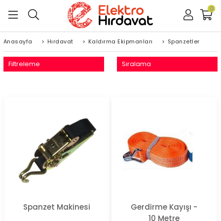
0
Anasayfa
>
Hırdavat
>
Kaldırma Ekipmanları
>
Spanzetler
Filtreleme
Sıralama
Spanzet Makinesi
Gerdirme Kayışı -
10 Metre