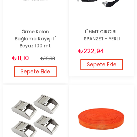
Örme Kolon
1" 6MT CIRCIRLI
Bağlama Kayışı 1"
SPANZET - YERLI
Beyaz 100 mt
₺222,94
₺11,10
₺12,33
Sepete Ekle
Sepete Ekle