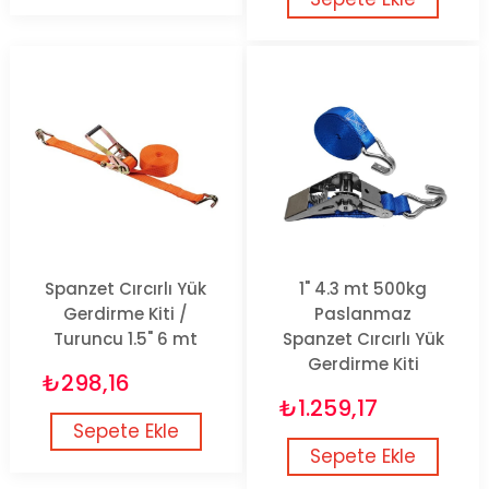
Spanzet Cırcırlı Yük
1" 4.3 mt 500kg
Gerdirme Kiti /
Paslanmaz
Turuncu 1.5" 6 mt
Spanzet Cırcırlı Yük
Gerdirme Kiti
₺298,16
₺1.259,17
Sepete Ekle
Sepete Ekle