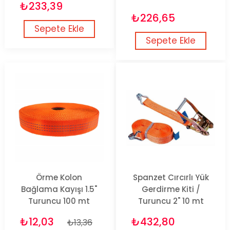
₺233,39
₺226,65
Sepete Ekle
Sepete Ekle
Örme Kolon
Spanzet Cırcırlı Yük
Bağlama Kayışı 1.5"
Gerdirme Kiti /
Turuncu 100 mt
Turuncu 2" 10 mt
₺12,03
₺432,80
₺13,36