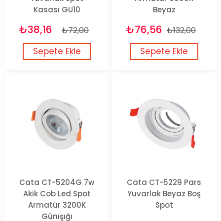
Kasası GU10
Beyaz
₺38,16
₺76,56
₺72,00
₺132,00
Sepete Ekle
Sepete Ekle
Cata CT-5204G 7w
Cata CT-5229 Pars
Akik Cob Led Spot
Yuvarlak Beyaz Boş
Armatür 3200K
Spot
Günışığı