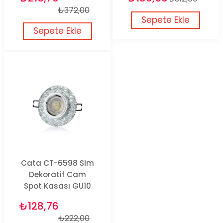
₺372,00
Sepete Ekle
Sepete Ekle
Cata CT-6598 Sim
Dekoratif Cam
Spot Kasası GU10
₺128,76
₺222,00