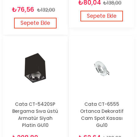
₺80,04
₺138,00
₺76,56
₺132,00
Sepete Ekle
Sepete Ekle
Cata CT-5420SP
Cata CT-6555
Bergama Sıva üstü
Ortanca Dekoratif
Armatür Siyah
Cam Spot Kasası
Platin GU10
Gu10