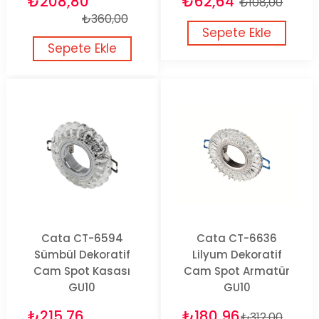
₺208,80
₺62,64
₺108,00
₺360,00
Sepete Ekle
Sepete Ekle
Cata CT-6594
Cata CT-6636
Sümbül Dekoratif
Lilyum Dekoratif
Cam Spot Kasası
Cam Spot Armatür
GU10
GU10
₺215,76
₺180,96
₺312,00