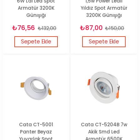
6W Lal Led Spot
1,5w Power Ledli
Armatür 3200K
Yıldız Spot Armatür
Günışığı
3200K Günışığı
₺76,56
₺87,00
₺132,00
₺150,00
Sepete Ekle
Sepete Ekle
Cata CT-5001
Cata CT-5204B 7w
Panter Beyaz
Akik Smd Led
Yuvarlak Spot
Armatür 6500K