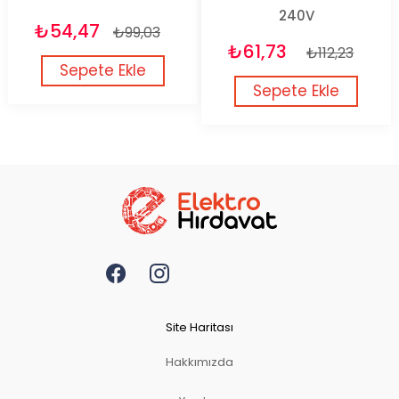
240V
₺54,47
₺99,03
₺61,73
₺112,23
Sepete Ekle
Sepete Ekle
Site Haritası
Hakkımızda