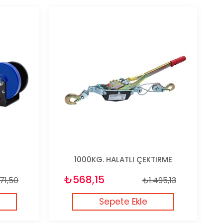
1000KG. HALATLI ÇEKTIRME
₺568,15
71,50
₺1.495,13
Sepete Ekle