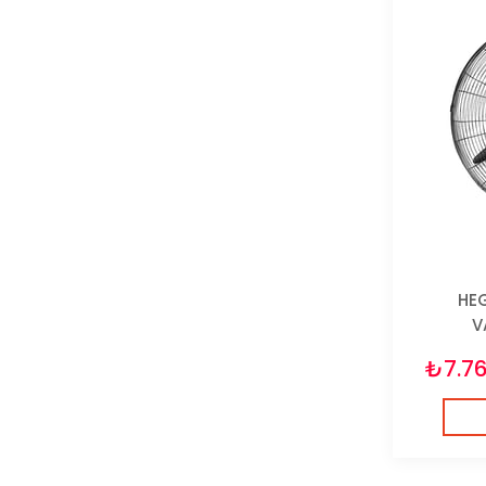
HEG
V
₺7.7