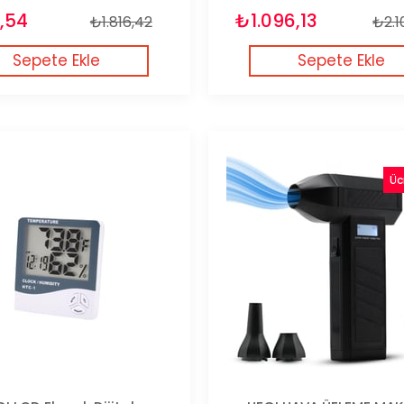
,54
₺1.096,13
₺1.816,42
₺2.1
Sepete Ekle
Sepete Ekle
Üc