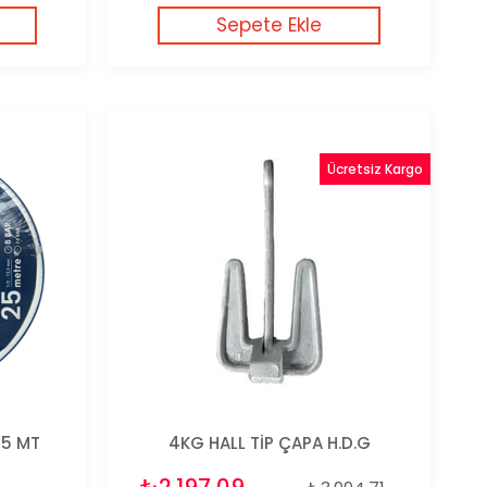
Sepete Ekle
Ücretsiz Kargo
25 MT
4KG HALL TİP ÇAPA H.D.G
₺2.197,09