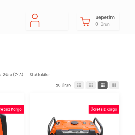
Sepetim
0
Ürün
a Göre (Z<A)
Stoktakiler
26 Ürün
retsiz Kargo
Ücretsiz Kargo