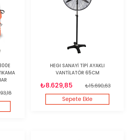
300E
HEGI SANAYİ TİPİ AYAKLI
YIKAMA
VANTİLATÖR 65CM
BAR
₺8.629,85
₺15.690,63
93,18
Sepete Ekle