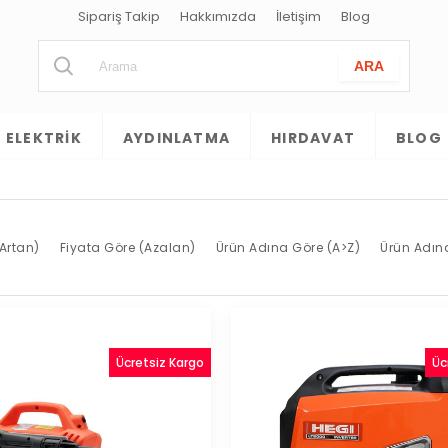
Sipariş Takip
Hakkımızda
İletişim
Blog
ELEKTRIK
AYDINLATMA
HIRDAVAT
BLOG
Artan)
Fiyata Göre (Azalan)
Ürün Adına Göre (A>Z)
Ürün Adın
Ücretsiz Kargo
Üc