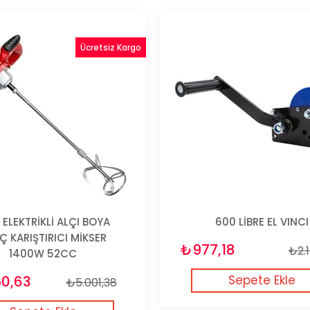
Ücretsiz Kargo
 ELEKTRİKLİ ALÇI BOYA
600 LİBRE EL VINCI
Ç KARIŞTIRICI MİKSER
₺977,18
₺2.1
1400W 52CC
50,63
Sepete Ekle
₺5.001,38