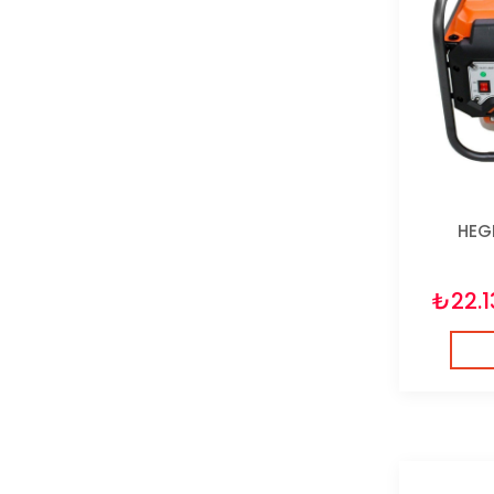
HEG
₺22.1