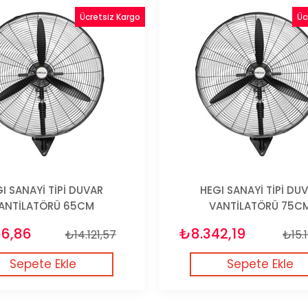
Ücretsiz Kargo
Üc
I SANAYİ TİPİ DUVAR
HEGI SANAYİ TİPİ DU
ANTİLATÖRÜ 65CM
VANTİLATÖRÜ 75C
66,86
₺8.342,19
₺14.121,57
₺15.
Sepete Ekle
Sepete Ekle