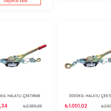
Sepete Ekle
KG. HALATLI ÇEKTIRME
3000KG. HALATLI ÇEKT
,34
₺1.001,02
₺2.385,09
₺2.6