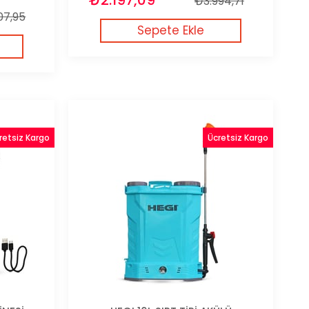
₺3.994,71
07,95
Sepete Ekle
retsiz Kargo
Ücretsiz Kargo