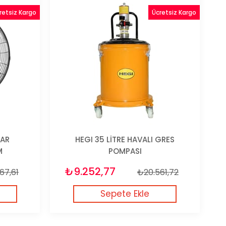
retsiz Kargo
Ücretsiz Kargo
VAR
HEGI 35 LİTRE HAVALI GRES
M
POMPASI
₺9.252,77
167,61
₺20.561,72
Sepete Ekle