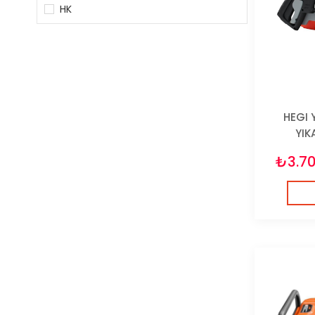
HK
HEGI 
YIK
₺3.70