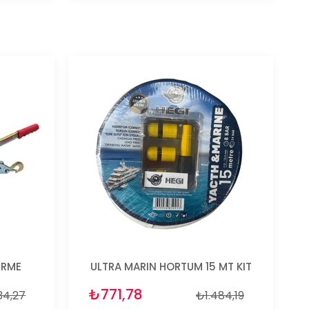
IRME
ULTRA MARIN HORTUM 15 MT KIT
₺771,78
34,27
₺1.484,19