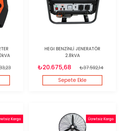
RTER
HEGI BENZİNLİ JENERATÖR
.0kVA
2.8kVA
₺20.675,68
33,23
₺37.592,14
Sepete Ekle
retsiz Kargo
Ücretsiz Kargo