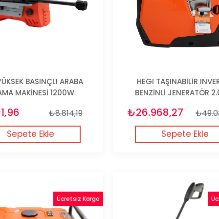
YÜKSEK BASINÇLI ARABA
HEGI TAŞINABİLİR INVE
AMA MAKİNESİ 1200W
BENZİNLİ JENERATÖR 2
1,96
₺26.968,27
₺8.814,19
₺49.0
Sepete Ekle
Sepete Ekle
Ücretsiz Kargo
Üc