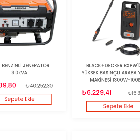
I BENZİNLİ JENERATÖR
BLACK+DECKER BXPW1
3.0kVA
YÜKSEK BASINÇLI ARABA 
MAKİNESİ 1300W-100
39,80
₺40.252,30
₺6.229,41
₺16.3
Sepete Ekle
Sepete Ekle