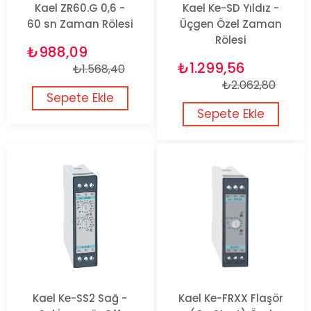
Kael ZR60.G 0,6 -
Kael Ke-SD Yıldız -
60 sn Zaman Rölesi
Üçgen Özel Zaman
Rölesi
₺988,09
₺1.299,56
₺1.568,40
₺2.062,80
Sepete Ekle
Sepete Ekle
Kael Ke-SS2 Sağ -
Kael Ke-FRXX Flaşör