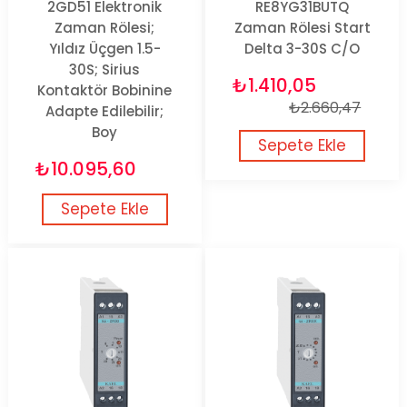
2GD51 Elektronik
RE8YG31BUTQ
Zaman Rölesi;
Zaman Rölesi Start
Yıldız Üçgen 1.5-
Delta 3-30S C/O
30S; Sirius
₺1.410,05
Kontaktör Bobinine
₺2.660,47
Adapte Edilebilir;
Boy
Sepete Ekle
₺10.095,60
Sepete Ekle