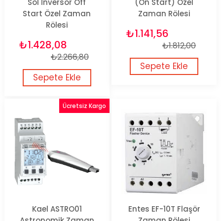
Sol İnversör Off
(On Start) Özel
Start Özel Zaman
Zaman Rölesi
Rölesi
₺1.141,56
₺1.428,08
₺1.812,00
₺2.266,80
Sepete Ekle
Sepete Ekle
Ücretsiz Kargo
Kael ASTRO01
Entes EF-10T Flaşör
Astronomik Zaman
Zaman Rölesi