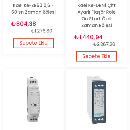
Kael Ke-ZR60 0,6 -
Kael Ke-DRN1 Çift
60 sn Zaman Rölesi
Ayarlı Flaşör Röle
On Start Özel
₺804,38
Zaman Rölesi
₺1.276,80
₺1.440,94
Sepete Ekle
₺2.287,20
Sepete Ekle