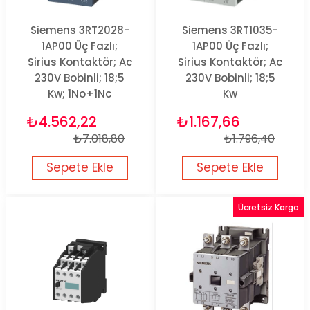
Siemens 3RT2028-
Siemens 3RT1035-
1AP00 Üç Fazlı;
1AP00 Üç Fazlı;
Sirius Kontaktör; Ac
Sirius Kontaktör; Ac
230V Bobinli; 18;5
230V Bobinli; 18;5
Kw; 1No+1Nc
Kw
₺4.562,22
₺1.167,66
₺7.018,80
₺1.796,40
Sepete Ekle
Sepete Ekle
Ücretsiz Kargo