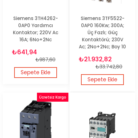
Siemens 3TH4262-
Siemens 3TF5522-
0AP0 Yardımcı
0AP0 160Kw; 300A;
Kontaktor; 220V Ac
Üç Fazlı; Güç
16A; 6No+2Nc
Kontaktörü; 230V
Ac; 2No+2Nc; Boy 10
₺641,94
₺21.932,82
₺987,60
₺33.742,80
Sepete Ekle
Sepete Ekle
Ücretsiz Kargo