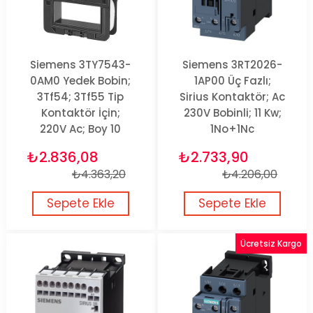
Siemens 3TY7543-
Siemens 3RT2026-
0AM0 Yedek Bobin;
1AP00 Üç Fazlı;
3Tf54; 3Tf55 Tip
Sirius Kontaktör; Ac
Kontaktör İçin;
230V Bobinli; 11 Kw;
220V Ac; Boy 10
1No+1Nc
₺2.836,08
₺2.733,90
₺4.363,20
₺4.206,00
Sepete Ekle
Sepete Ekle
Ücretsiz Kargo