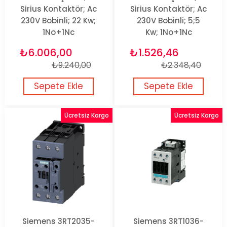
Sirius Kontaktör; Ac
Sirius Kontaktör; Ac
230V Bobinli; 22 Kw;
230V Bobinli; 5;5
1No+1Nc
Kw; 1No+1Nc
₺6.006,00
₺1.526,46
₺9.240,00
₺2.348,40
Sepete Ekle
Sepete Ekle
Ücretsiz Kargo
Ücretsiz Kargo
Siemens 3RT2035-
Siemens 3RT1036-