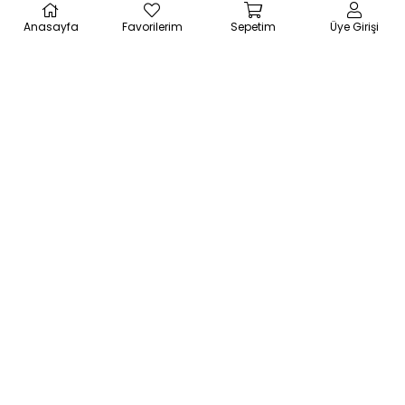
Sepete Ekle
Sepete Ekle
Anasayfa
Favorilerim
Sepetim
Üye Girişi
Ücretsiz Kargo
Schneider
Schneider
LC1D65ABD Tesys D
LC1K1601E7 Tesys K
Kontaktör - 3P(3
Kontaktör - 3P(3
Na) - Ac-3 - <=
Na) - Ac-3 - <=
440 V 65 A - 24 V
440 V 16 A - 48 V Ac
Dc Standart Bobin
Bobin
₺15.450,48
₺516,90