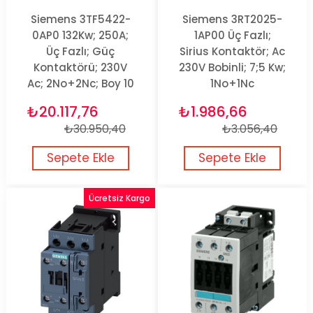
Siemens 3TF5422-
Siemens 3RT2025-
0AP0 132Kw; 250A;
1AP00 Üç Fazlı;
Üç Fazlı; Güç
Sirius Kontaktör; Ac
Kontaktörü; 230V
230V Bobinli; 7;5 Kw;
Ac; 2No+2Nc; Boy 10
1No+1Nc
₺20.117,76
₺1.986,66
₺30.950,40
₺3.056,40
Sepete Ekle
Sepete Ekle
Ücretsiz Kargo