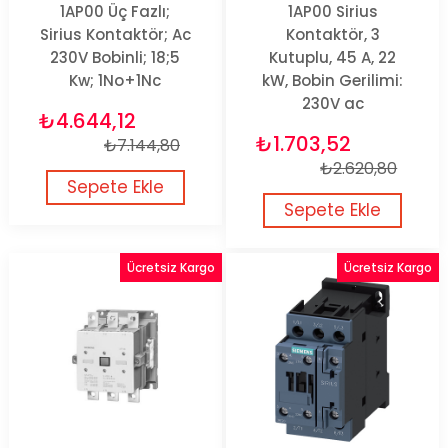
1AP00 Üç Fazlı;
1AP00 Sirius
Sirius Kontaktör; Ac
Kontaktör, 3
230V Bobinli; 18;5
Kutuplu, 45 A, 22
Kw; 1No+1Nc
kW, Bobin Gerilimi:
230V ac
₺4.644,12
₺1.703,52
₺7.144,80
₺2.620,80
Sepete Ekle
Sepete Ekle
Ücretsiz Kargo
Ücretsiz Kargo