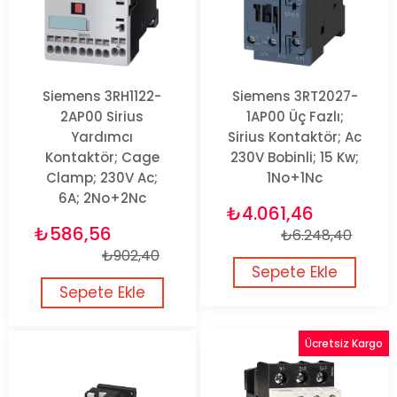
Siemens 3RH1122-
Siemens 3RT2027-
2AP00 Sirius
1AP00 Üç Fazlı;
Yardımcı
Sirius Kontaktör; Ac
Kontaktör; Cage
230V Bobinli; 15 Kw;
Clamp; 230V Ac;
1No+1Nc
6A; 2No+2Nc
₺4.061,46
₺586,56
₺6.248,40
₺902,40
Sepete Ekle
Sepete Ekle
Ücretsiz Kargo