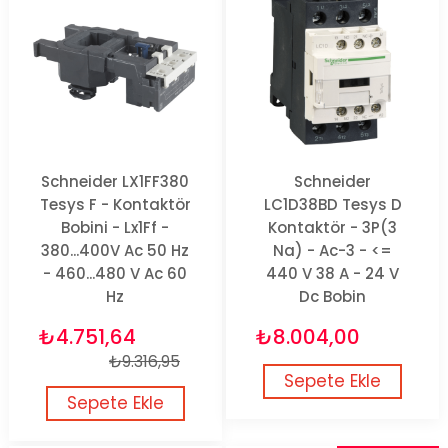
Schneider LX1FF380
Schneider
Tesys F - Kontaktör
LC1D38BD Tesys D
Bobini - Lx1Ff -
Kontaktör - 3P(3
380...400V Ac 50 Hz
Na) - Ac-3 - <=
- 460...480 V Ac 60
440 V 38 A - 24 V
Hz
Dc Bobin
₺4.751,64
₺8.004,00
₺9.316,95
Sepete Ekle
Sepete Ekle