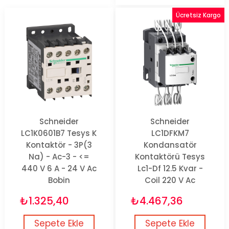
Ücretsiz Kargo
Schneider
Schneider
LC1K0601B7 Tesys K
LC1DFKM7
Kontaktör - 3P(3
Kondansatör
Na) - Ac-3 - <=
Kontaktörü Tesys
440 V 6 A - 24 V Ac
Lc1-Df 12.5 Kvar -
Bobin
Coil 220 V Ac
₺1.325,40
₺4.467,36
Sepete Ekle
Sepete Ekle