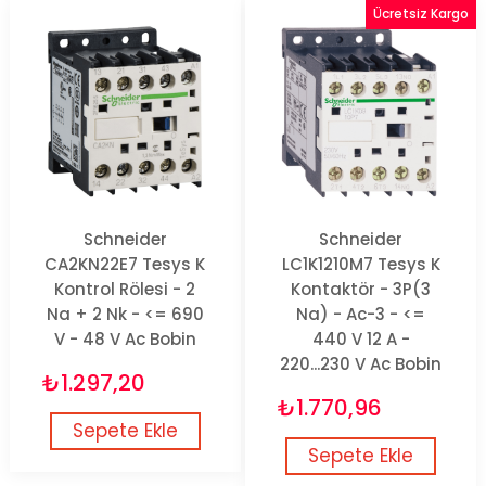
Ücretsiz Kargo
Schneider
Schneider
CA2KN22E7 Tesys K
LC1K1210M7 Tesys K
Kontrol Rölesi - 2
Kontaktör - 3P(3
Na + 2 Nk - <= 690
Na) - Ac-3 - <=
V - 48 V Ac Bobin
440 V 12 A -
220...230 V Ac Bobin
₺1.297,20
₺1.770,96
Sepete Ekle
Sepete Ekle