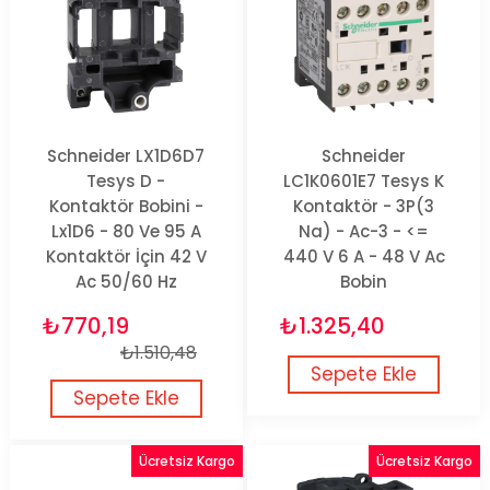
Schneider LX1D6D7
Schneider
Tesys D -
LC1K0601E7 Tesys K
Kontaktör Bobini -
Kontaktör - 3P(3
Lx1D6 - 80 Ve 95 A
Na) - Ac-3 - <=
Kontaktör İçin 42 V
440 V 6 A - 48 V Ac
Ac 50/60 Hz
Bobin
₺770,19
₺1.325,40
₺1.510,48
Sepete Ekle
Sepete Ekle
Ücretsiz Kargo
Ücretsiz Kargo