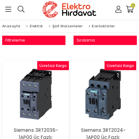
0
Anasayfa
>
Elektrik
>
Şalt Malzemeler
>
Kontaktörler
Filtreleme
Sıralama
Ücretsiz Kargo
Ücretsiz Kargo
Siemens 3RT2036-
Siemens 3RT2024-
1AP00 Üç Fazlı;
1AP00 Üç Fazlı;