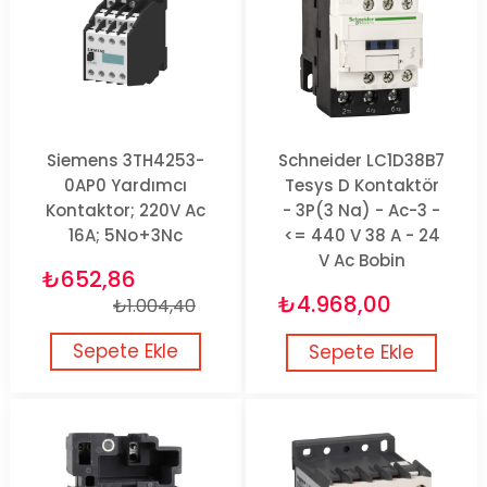
Siemens 3TH4253-
Schneider LC1D38B7
0AP0 Yardımcı
Tesys D Kontaktör
Kontaktor; 220V Ac
- 3P(3 Na) - Ac-3 -
16A; 5No+3Nc
<= 440 V 38 A - 24
V Ac Bobin
₺652,86
₺4.968,00
₺1.004,40
Sepete Ekle
Sepete Ekle