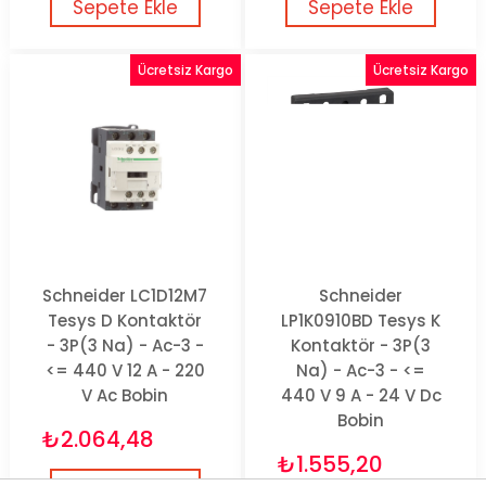
Sepete Ekle
Sepete Ekle
Ücretsiz Kargo
Ücretsiz Kargo
Schneider LC1D12M7
Schneider
Tesys D Kontaktör
LP1K0910BD Tesys K
- 3P(3 Na) - Ac-3 -
Kontaktör - 3P(3
<= 440 V 12 A - 220
Na) - Ac-3 - <=
V Ac Bobin
440 V 9 A - 24 V Dc
Bobin
₺2.064,48
₺1.555,20