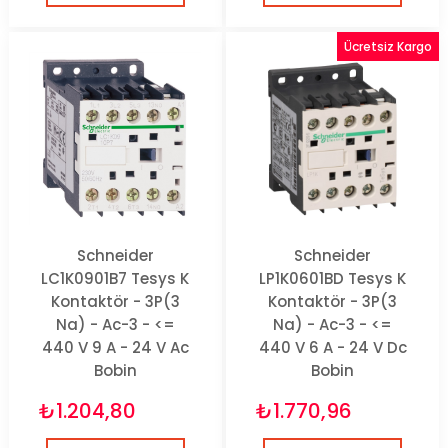
Ücretsiz Kargo
Schneider
Schneider
LC1K0901B7 Tesys K
LP1K0601BD Tesys K
Kontaktör - 3P(3
Kontaktör - 3P(3
Na) - Ac-3 - <=
Na) - Ac-3 - <=
440 V 9 A - 24 V Ac
440 V 6 A - 24 V Dc
Bobin
Bobin
₺1.204,80
₺1.770,96