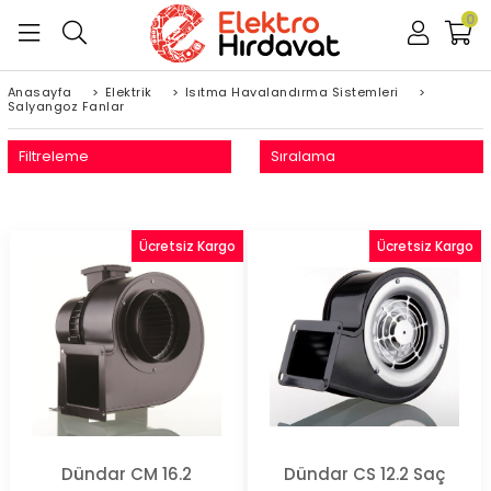
0
Anasayfa
>
Elektrik
>
Isıtma Havalandırma Sistemleri
>
Salyangoz Fanlar
Filtreleme
Sıralama
Ücretsiz Kargo
Ücretsiz Kargo
Dündar CM 16.2
Dündar CS 12.2 Saç