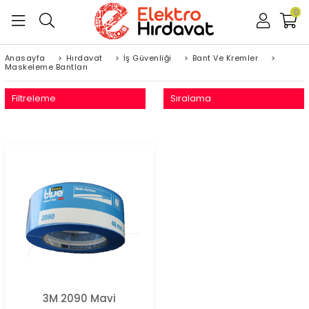
0
Anasayfa
>
Hırdavat
>
İş Güvenliği
>
Bant Ve Kremler
>
Maskeleme Bantları
Filtreleme
Sıralama
3M 2090 Mavi