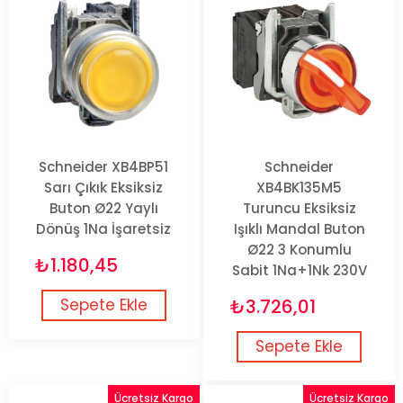
Schneider XB4BP51
Schneider
Sarı Çıkık Eksiksiz
XB4BK135M5
Buton Ø22 Yaylı
Turuncu Eksiksiz
Dönüş 1Na İşaretsiz
Işıklı Mandal Buton
Ø22 3 Konumlu
₺1.180,45
Sabit 1Na+1Nk 230V
Sepete Ekle
₺3.726,01
Sepete Ekle
Ücretsiz Kargo
Ücretsiz Kargo