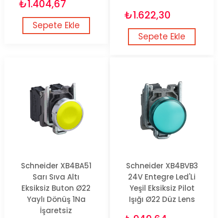
₺1.404,67
₺1.622,30
Sepete Ekle
Sepete Ekle
Schneider XB4BA51
Schneider XB4BVB3
Sarı Sıva Altı
24V Entegre Led'Li
Eksiksiz Buton Ø22
Yeşil Eksiksiz Pilot
Yaylı Dönüş 1Na
Işığı Ø22 Düz Lens
İşaretsiz