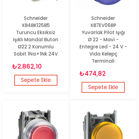
Schneider
Schneider
XB4BK125B5
XB7EV06BP
Turuncu Eksiksiz
Yuvarlak Pilot Işığı
Işıklı Mandal Buton
Ø 22 - Mavi -
Ø22 2 Konumlu
Entegre Led - 24 V -
Sabit 1Na+1Nk 24V
Vida Kelepç
Terminali
₺2.862,10
₺474,82
Sepete Ekle
Sepete Ekle