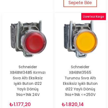
Sepete Ekle
Ücretsiz Kargo
Schneider
Schneider
XB4BW34B5 Kırmızı
XB4BW3565
Sıva Altı Eksiksiz
Turuncu Sıva Altı
Işıklı Buton Ø22
Eksiksiz Işıklı Buton
Yaylı Dönüş
Ø22 Yaylı Dönüş
1Na+1Nk 24V
1Na+1Nk <=250V
₺1.177,20
₺1.820,14