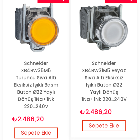
Schneider
Schneider
XB4BW35M5
XB4BW31M5 Beyaz
Turuncu Sıva Altı
Sıva Altı Eksiksiz
Eksiksiz Işıklı Basm
Işıklı Buton Ø22
Buton Ø22 Yaylı
Yaylı Dönüş
Dönüş 1Na+1Nk
1Na+1Nk 220...240V
220...240V
₺2.486,20
₺2.486,20
Sepete Ekle
Sepete Ekle