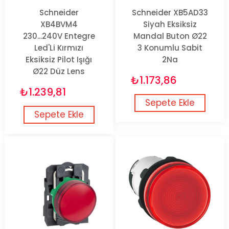
Schneider
Schneider XB5AD33
XB4BVM4
Siyah Eksiksiz
230...240V Entegre
Mandal Buton Ø22
Led'Li Kırmızı
3 Konumlu Sabit
Eksiksiz Pilot Işığı
2Na
Ø22 Düz Lens
₺1.173,86
₺1.239,81
Sepete Ekle
Sepete Ekle