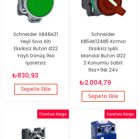
Schneider XB4BA31
Schneider
Yeşil Sıva Altı
XB5AK124B5 Kırmızı
Eksiksiz Buton Ø22
Eksiksiz Işıklı
Yaylı Dönüş 1Na
Mandal Buton Ø22
İşaretsiz
2 Konumlu Sabit
1Na+1Nk 24V
₺830,93
₺2.004,79
Sepete Ekle
Sepete Ekle
Ücretsiz Kargo
Ücretsiz Kargo