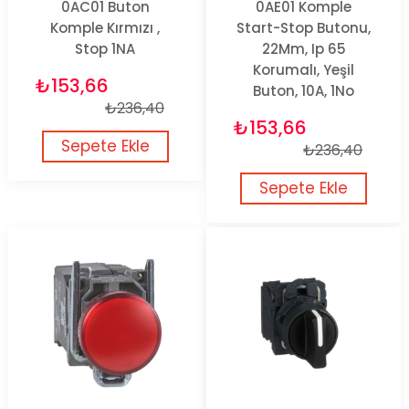
0AC01 Buton
0AE01 Komple
Komple Kırmızı ,
Start-Stop Butonu,
Stop 1NA
22Mm, Ip 65
Korumalı, Yeşil
₺153,66
Buton, 10A, 1No
₺236,40
₺153,66
Sepete Ekle
₺236,40
Sepete Ekle