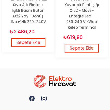
Sıva Altı Eksiksiz
Yuvarlak Pilot Işığı
Işıklı Basm Buton
Ø 22 - Mavi -
Ø22 Yaylı Dönüş
Entegre Led -
1Na+1Nk 220...240V
230..240 V -Vida
Kelep Terminal
₺2.486,20
₺619,90
Sepete Ekle
Sepete Ekle