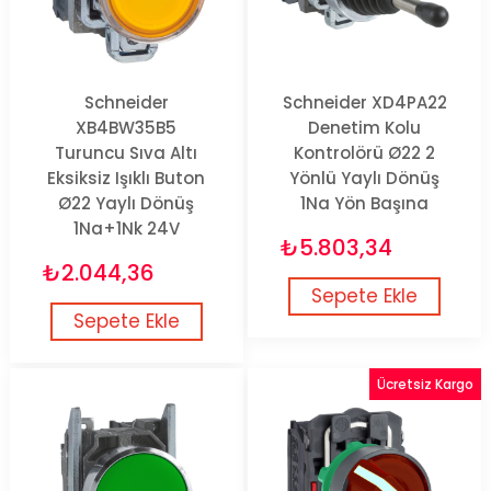
Schneider
Schneider XD4PA22
XB4BW35B5
Denetim Kolu
Turuncu Sıva Altı
Kontrolörü Ø22 2
Eksiksiz Işıklı Buton
Yönlü Yaylı Dönüş
Ø22 Yaylı Dönüş
1Na Yön Başına
1Na+1Nk 24V
₺5.803,34
₺2.044,36
Sepete Ekle
Sepete Ekle
Ücretsiz Kargo