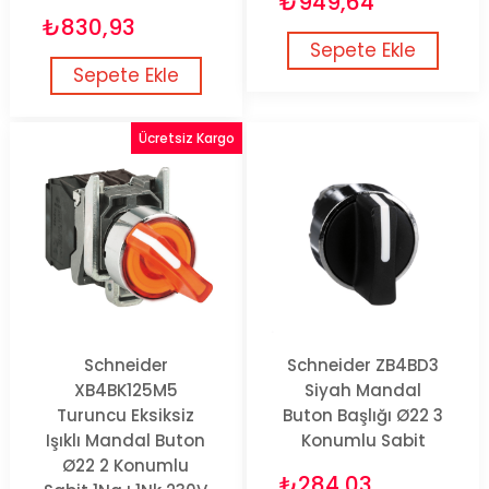
₺949,64
₺830,93
Sepete Ekle
Sepete Ekle
Ücretsiz Kargo
Schneider
Schneider ZB4BD3
XB4BK125M5
Siyah Mandal
Turuncu Eksiksiz
Buton Başlığı Ø22 3
Işıklı Mandal Buton
Konumlu Sabit
Ø22 2 Konumlu
₺284,03