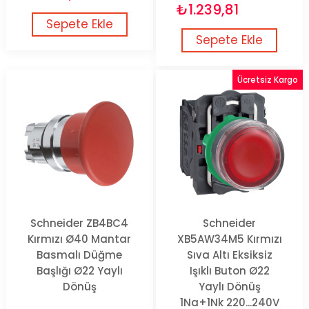
₺1.239,81
Sepete Ekle
Sepete Ekle
Ücretsiz Kargo
Schneider ZB4BC4
Schneider
Kırmızı Ø40 Mantar
XB5AW34M5 Kırmızı
Basmalı Düğme
Sıva Altı Eksiksiz
Başlığı Ø22 Yaylı
Işıklı Buton Ø22
Dönüş
Yaylı Dönüş
1Na+1Nk 220...240V