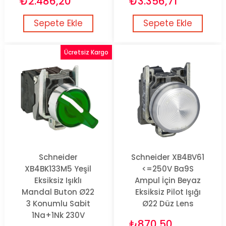
₺2.486,20
₺3.356,71
Sepete Ekle
Sepete Ekle
Ücretsiz Kargo
Schneider
Schneider XB4BV61
XB4BK133M5 Yeşil
<=250V Ba9S
Eksiksiz Işıklı
Ampul İçin Beyaz
Mandal Buton Ø22
Eksiksiz Pilot Işığı
3 Konumlu Sabit
Ø22 Düz Lens
1Na+1Nk 230V
₺870,50