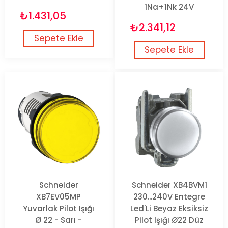
1Na+1Nk 24V
₺1.431,05
₺2.341,12
Sepete Ekle
Sepete Ekle
Schneider
Schneider XB4BVM1
XB7EV05MP
230...240V Entegre
Yuvarlak Pilot Işığı
Led'Li Beyaz Eksiksiz
Ø 22 - Sarı -
Pilot Işığı Ø22 Düz