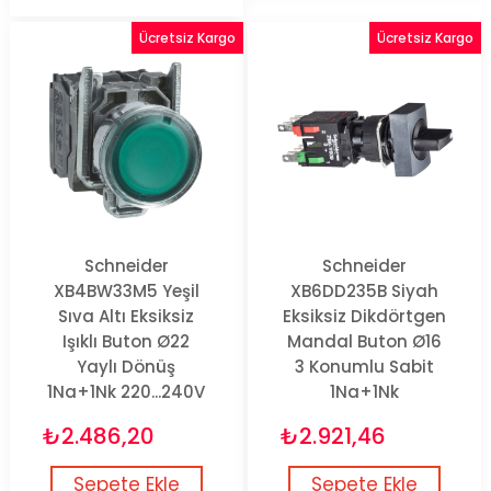
Ücretsiz Kargo
Ücretsiz Kargo
Schneider
Schneider
XB4BW33M5 Yeşil
XB6DD235B Siyah
Sıva Altı Eksiksiz
Eksiksiz Dikdörtgen
Işıklı Buton Ø22
Mandal Buton Ø16
Yaylı Dönüş
3 Konumlu Sabit
1Na+1Nk 220...240V
1Na+1Nk
₺2.486,20
₺2.921,46
Sepete Ekle
Sepete Ekle