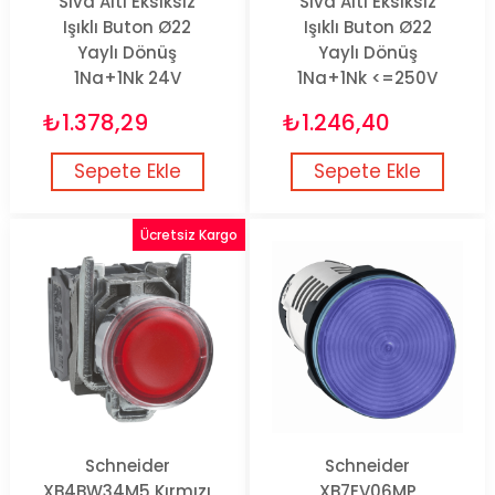
Sıva Altı Eksiksiz
Sıva Altı Eksiksiz
Işıklı Buton Ø22
Işıklı Buton Ø22
Yaylı Dönüş
Yaylı Dönüş
1Na+1Nk 24V
1Na+1Nk <=250V
₺1.378,29
₺1.246,40
Sepete Ekle
Sepete Ekle
Ücretsiz Kargo
Schneider
Schneider
XB4BW34M5 Kırmızı
XB7EV06MP