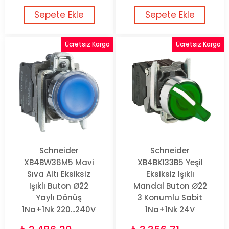
Sepete Ekle
Sepete Ekle
Ücretsiz Kargo
Ücretsiz Kargo
Schneider
Schneider
XB4BW36M5 Mavi
XB4BK133B5 Yeşil
Sıva Altı Eksiksiz
Eksiksiz Işıklı
Işıklı Buton Ø22
Mandal Buton Ø22
Yaylı Dönüş
3 Konumlu Sabit
1Na+1Nk 220...240V
1Na+1Nk 24V