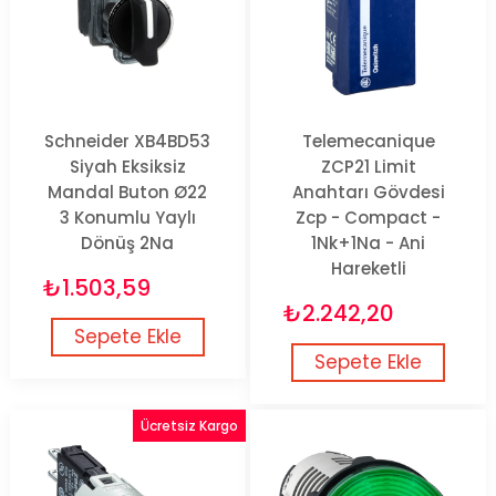
Schneider XB4BD53
Telemecanique
Siyah Eksiksiz
ZCP21 Limit
Mandal Buton Ø22
Anahtarı Gövdesi
3 Konumlu Yaylı
Zcp - Compact -
Dönüş 2Na
1Nk+1Na - Ani
Hareketli
₺1.503,59
₺2.242,20
Sepete Ekle
Sepete Ekle
Ücretsiz Kargo