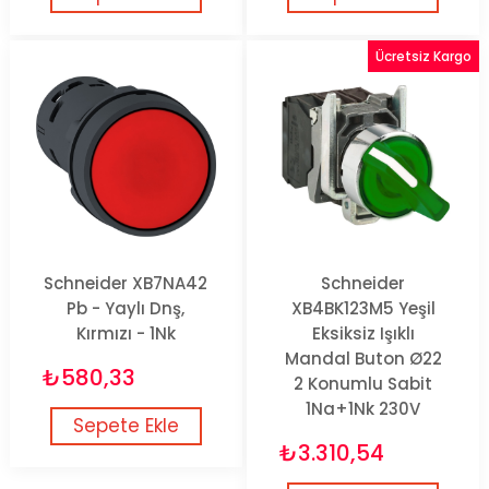
Ücretsiz Kargo
Schneider XB7NA42
Schneider
Pb - Yaylı Dnş,
XB4BK123M5 Yeşil
Kırmızı - 1Nk
Eksiksiz Işıklı
Mandal Buton Ø22
₺580,33
2 Konumlu Sabit
1Na+1Nk 230V
Sepete Ekle
₺3.310,54