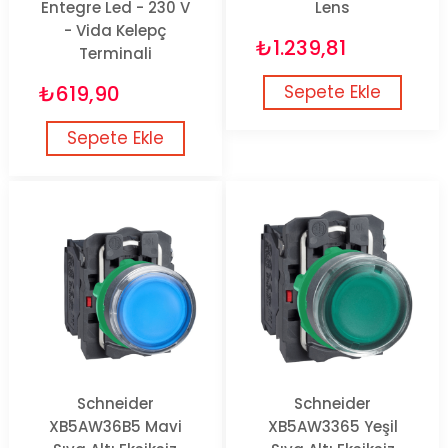
Entegre Led - 230 V
Lens
- Vida Kelepç
₺1.239,81
Terminali
₺619,90
Sepete Ekle
Sepete Ekle
Schneider
Schneider
XB5AW36B5 Mavi
XB5AW3365 Yeşil