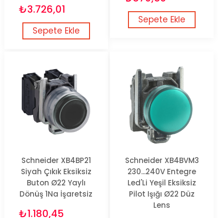
₺3.726,01
Sepete Ekle
Sepete Ekle
Schneider XB4BP21
Schneider XB4BVM3
Siyah Çıkık Eksiksiz
230...240V Entegre
Buton Ø22 Yaylı
Led'Li Yeşil Eksiksiz
Dönüş 1Na İşaretsiz
Pilot Işığı Ø22 Düz
Lens
₺1.180,45