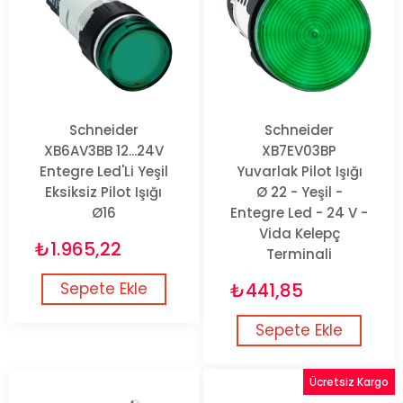
Schneider
Schneider
XB6AV3BB 12...24V
XB7EV03BP
Entegre Led'Li Yeşil
Yuvarlak Pilot Işığı
Eksiksiz Pilot Işığı
Ø 22 - Yeşil -
Ø16
Entegre Led - 24 V -
Vida Kelepç
₺1.965,22
Terminali
Sepete Ekle
₺441,85
Sepete Ekle
Ücretsiz Kargo