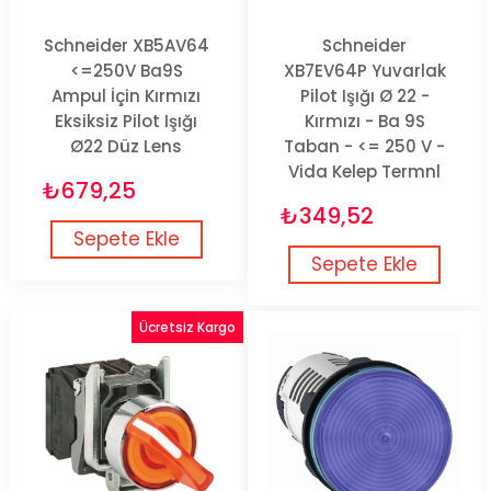
Schneider XB5AV64
Schneider
<=250V Ba9S
XB7EV64P Yuvarlak
Ampul İçin Kırmızı
Pilot Işığı Ø 22 -
Eksiksiz Pilot Işığı
Kırmızı - Ba 9S
Ø22 Düz Lens
Taban - <= 250 V -
Vida Kelep Termnl
₺679,25
₺349,52
Sepete Ekle
Sepete Ekle
Ücretsiz Kargo