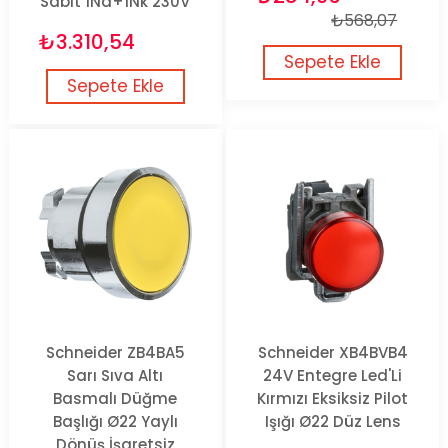
Sabit 1Na+1Nk 230V
₺568,07
₺3.310,54
Sepete Ekle
Sepete Ekle
Schneider ZB4BA5
Schneider XB4BVB4
Sarı Sıva Altı
24V Entegre Led'Li
Basmalı Düğme
Kırmızı Eksiksiz Pilot
Başlığı Ø22 Yaylı
Işığı Ø22 Düz Lens
Dönüş İşaretsiz