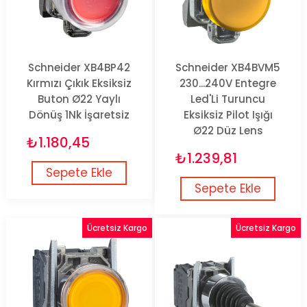
Schneider XB4BP42
Schneider XB4BVM5
Kırmızı Çıkık Eksiksiz
230...240V Entegre
Buton Ø22 Yaylı
Led'Li Turuncu
Dönüş 1Nk İşaretsiz
Eksiksiz Pilot Işığı
Ø22 Düz Lens
₺1.180,45
₺1.239,81
Sepete Ekle
Sepete Ekle
Ücretsiz Kargo
Ücretsiz Kargo