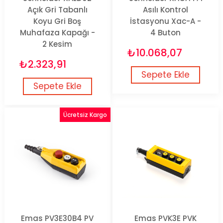
Açık Gri Tabanlı
Asılı Kontrol
Koyu Gri Boş
İstasyonu Xac-A -
Muhafaza Kapağı -
4 Buton
2 Kesim
₺10.068,07
₺2.323,91
Sepete Ekle
Sepete Ekle
Ücretsiz Kargo
Emas PV3E30B4 PV
Emas PVK3E PVK