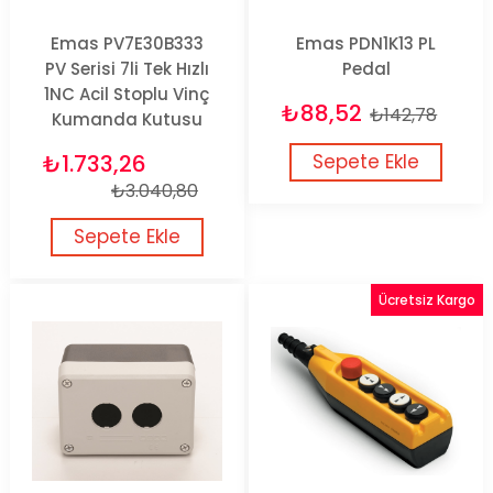
Emas PV7E30B333
Emas PDN1K13 PL
PV Serisi 7li Tek Hızlı
Pedal
1NC Acil Stoplu Vinç
₺88,52
₺142,78
Kumanda Kutusu
₺1.733,26
Sepete Ekle
₺3.040,80
Sepete Ekle
Ücretsiz Kargo