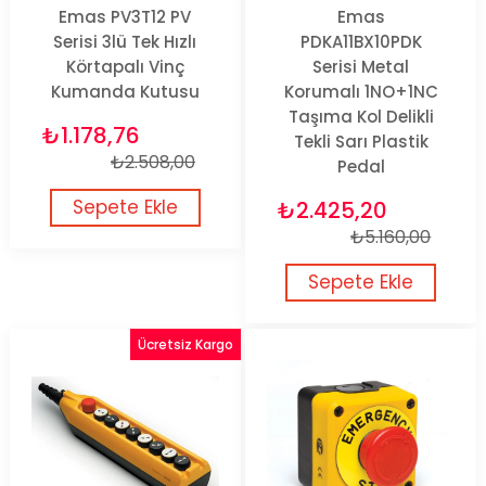
Emas PV3T12 PV
Emas
Serisi 3lü Tek Hızlı
PDKA11BX10PDK
Körtapalı Vinç
Serisi Metal
Kumanda Kutusu
Korumalı 1NO+1NC
Taşıma Kol Delikli
₺1.178,76
Tekli Sarı Plastik
₺2.508,00
Pedal
Sepete Ekle
₺2.425,20
₺5.160,00
Sepete Ekle
Ücretsiz Kargo