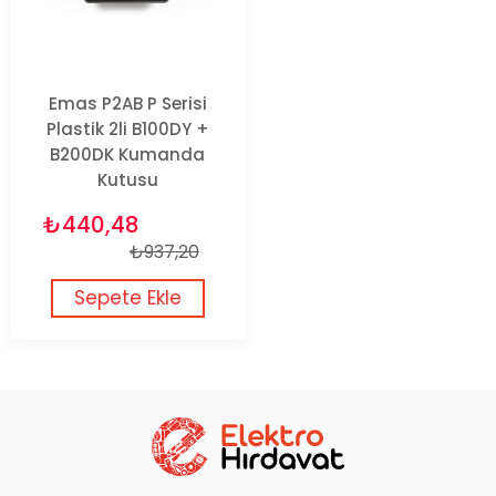
Emas P2AB P Serisi
Plastik 2li B100DY +
B200DK Kumanda
Kutusu
₺440,48
₺937,20
Sepete Ekle