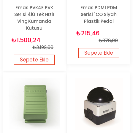
Emas PVK4E PVK
Emas PDM1 PDM
Serisi 4lü Tek Hızlı
Serisi 1CO Siyah
Vinç Kumanda
Plastik Pedal
Kutusu
₺215,46
₺1.500,24
₺378,00
₺3.192,00
Sepete Ekle
Sepete Ekle