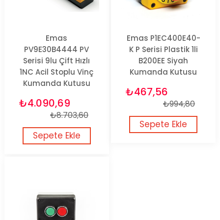
Emas
Emas P1EC400E40-
PV9E30B4444 PV
K P Serisi Plastik 1li
Serisi 9lu Çift Hızlı
B200EE Siyah
1NC Acil Stoplu Vinç
Kumanda Kutusu
Kumanda Kutusu
₺467,56
₺4.090,69
₺994,80
₺8.703,60
Sepete Ekle
Sepete Ekle