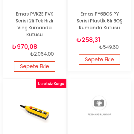
Emas PVK2E PVK
Emas PY6BOS PY
Serisi 2li Tek Hızlı
Serisi Plastİk 6lı BOŞ
Vinç Kumanda
Kumanda Kutusu
Kutusu
₺258,31
₺970,08
₺549,60
₺2.064,00
Sepete Ekle
Sepete Ekle
Ücretsiz Kargo