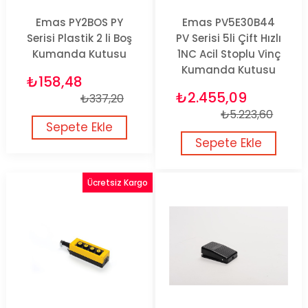
Emas PY2BOS PY
Emas PV5E30B44
Serisi Plastik 2 li Boş
PV Serisi 5li Çift Hızlı
Kumanda Kutusu
1NC Acil Stoplu Vinç
Kumanda Kutusu
₺158,48
₺2.455,09
₺337,20
₺5.223,60
Sepete Ekle
Sepete Ekle
Ücretsiz Kargo