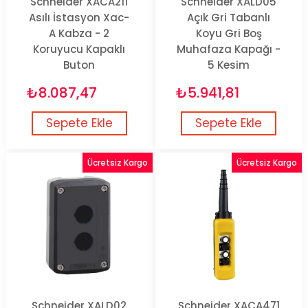
Schneider XACA211
Schneider XALD05
Asılı İstasyon Xac-
Açık Gri Tabanlı
A Kabza - 2
Koyu Gri Boş
Koruyucu Kapaklı
Muhafaza Kapağı -
Buton
5 Kesim
₺8.087,47
₺5.941,81
Sepete Ekle
Sepete Ekle
Ücretsiz Kargo
Ücretsiz Kargo
Schneider XALD02
Schneider XACA471