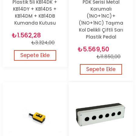
Plastik 5li KB14DK +
PDK Serisi Metal
KB14DY + KB14DS +
Korumalı
KB14DM + KB14DB
(1NO+1NC)+
Kumanda Kutusu
(1NO+1NC) Taşıma
Kol Delikli Çiftli Sarı
₺1.562,28
Plastik Pedal
₺3.324,00
₺5.569,50
Sepete Ekle
₺11.850,00
Sepete Ekle