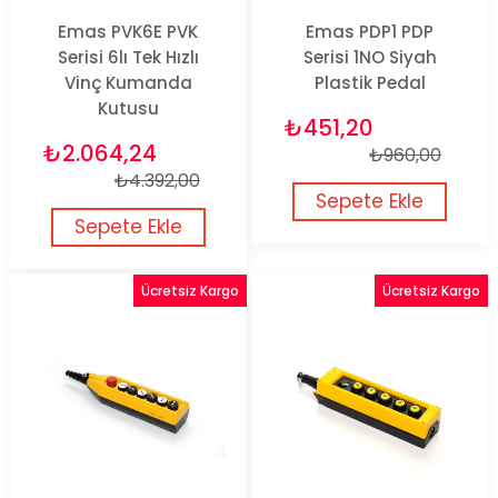
Emas PVK6E PVK
Emas PDP1 PDP
Serisi 6lı Tek Hızlı
Serisi 1NO Siyah
Vinç Kumanda
Plastik Pedal
Kutusu
₺451,20
₺2.064,24
₺960,00
₺4.392,00
Sepete Ekle
Sepete Ekle
Ücretsiz Kargo
Ücretsiz Kargo