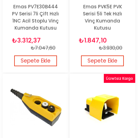
Emas PV7E30B444
Emas PVK5E PVK
PV Serisi 7li Çift Hızlı
Serisi 5li Tek Hızlı
1NC Acil Stoplu Vinç
Vinç Kumanda
Kumanda Kutusu
Kutusu
₺3.312,37
₺1.847,10
₺7.047,60
₺3.930,00
Sepete Ekle
Sepete Ekle
Ücretsiz Kargo