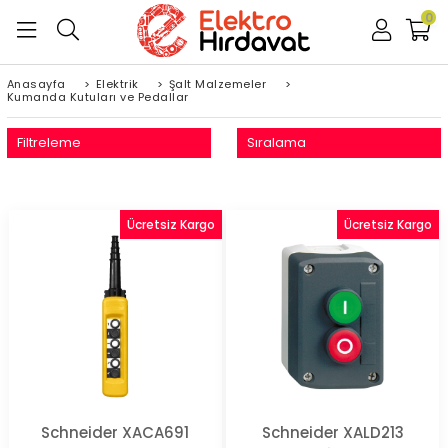
0
Anasayfa
>
Elektrik
>
Şalt Malzemeler
>
Kumanda Kutuları ve Pedallar
Filtreleme
Sıralama
Ücretsiz Kargo
Ücretsiz Kargo
Schneider XACA691
Schneider XALD213