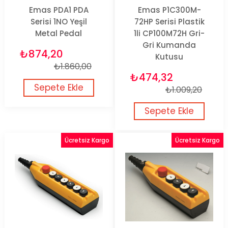
Emas PDA1 PDA
Emas P1C300M-
Serisi 1NO Yeşil
72HP Serisi Plastik
Metal Pedal
1li CP100M72H Gri-
Gri Kumanda
₺874,20
Kutusu
₺1.860,00
₺474,32
Sepete Ekle
₺1.009,20
Sepete Ekle
Ücretsiz Kargo
Ücretsiz Kargo