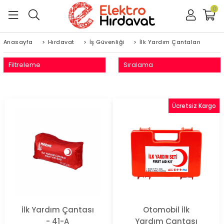
0
Anasayfa
>
Hırdavat
>
İş Güvenliği
>
İlk Yardım Çantaları
Filtreleme
Sıralama
Ücretsiz Kargo
İlk Yardım Çantası
Otomobil İlk
- 41-A
Yardım Çantası