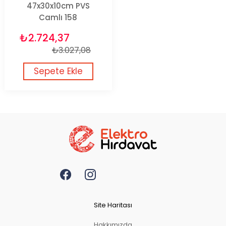
47x30x10cm PVS
Camlı 158
₺2.724,37
₺3.027,08
Sepete Ekle
Site Haritası
Hakkımızda