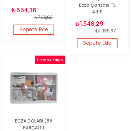
Ecza Çantası TS
₺654,36
4019
₺769,83
₺1.548,29
Sepete Ekle
₺1.935,37
Sepete Ekle
Ücretsiz Kargo
ECZA DOLABI (85
PARÇALI )